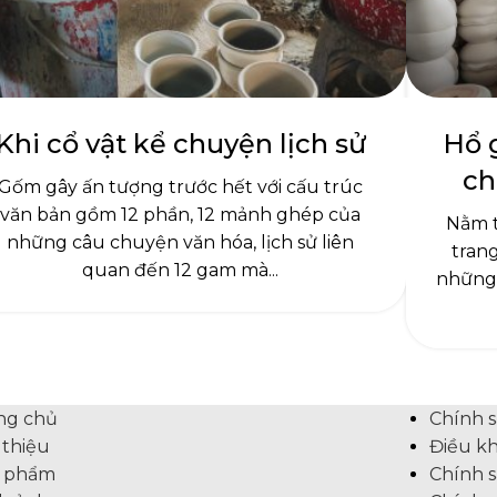
Khi cổ vật kể chuyện lịch sử
Hổ 
ch
Gốm gây ấn tượng trước hết với cấu trúc
văn bản gồm 12 phần, 12 mảnh ghép của
Nằm 
những câu chuyện văn hóa, lịch sử liên
trang
quan đến 12 gam mà...
những 
ng chủ
Chính 
 thiệu
Điều kh
 phẩm
Chính s