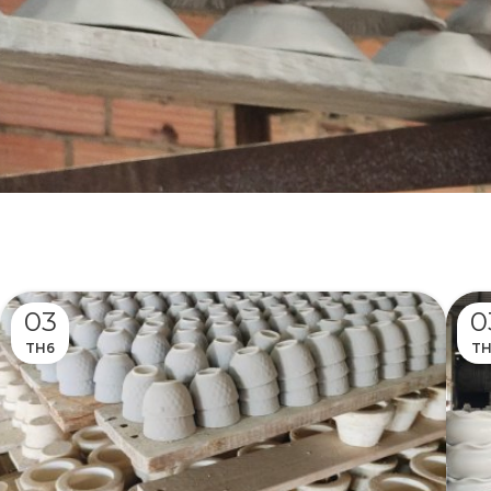
03
0
TH6
TH