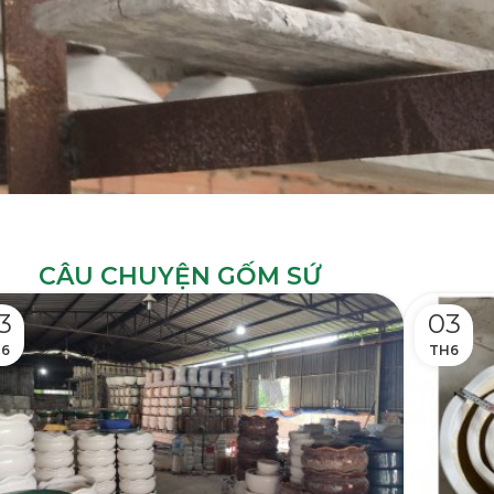
CÂU CHUYỆN GỐM SỨ
3
03
6
TH6