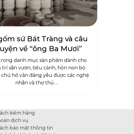
gốm sứ Bát Tràng và câu
uyện về “ông Ba Mươi”
trong danh mục sản phẩm dành cho
 trí sân vườn, tiểu cảnh, hòn non bộ
chú hổ vằn đáng yêu được các nghệ
nhân và thợ thủ ...
sách kiểm hàng
oản dịch vụ
ách bảo mật thông tin