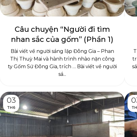
Câu chuyện “Người đi tìm
nhan sắc của gốm” (Phần 1)
Bài viết về người sáng lập Đông Gia – Phan
T
Thị Thuỳ Mai và hành trình nhào nặn công
t
ty Gốm Sứ Đông Gia, trích … Bài viết về người
s
sá...
03
0
TH6
TH