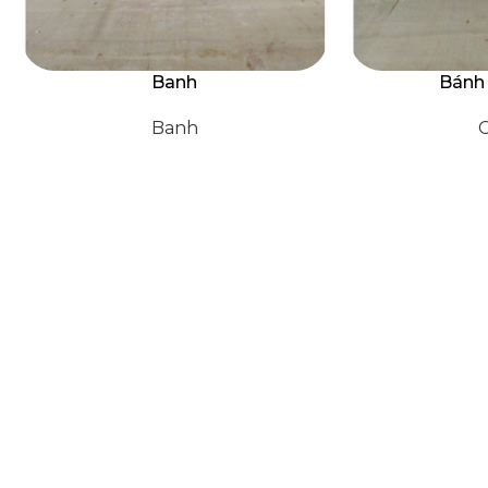
Bonsai có chân bộ 2
Bonsai đ
Chậu