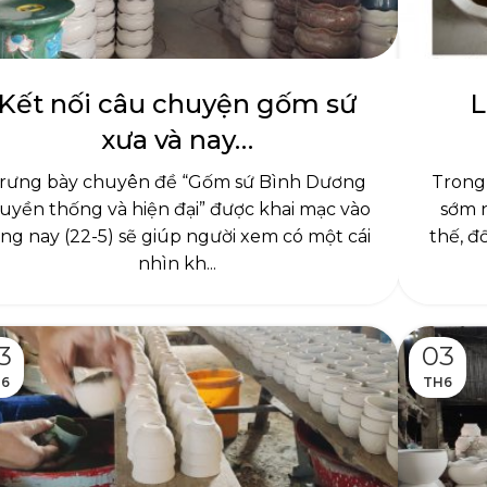
Kết nối câu chuyện gốm sứ
L
xưa và nay…
rưng bày chuyên đề “Gốm sứ Bình Dương
Trong
ruyền thống và hiện đại” được khai mạc vào
sớm n
áng nay (22-5) sẽ giúp người xem có một cái
thế, đ
nhìn kh...
3
03
6
TH6