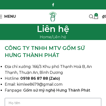
0
MENU
₫
Liên hệ
Home
Liên hệ
CÔNG TY TNHH MTV GỐM SỨ
HƯNG THÀNH PHÁT
Địa chỉ xưởng: 166/3 Khu phố Thạnh Hoà B, An
Thạnh, Thuận An, Bình Dương
Hotline:
0918 86 87 88 (Zalo)
Email: kimlee8679@gmail.com
Fanpage:
Gốm sứ mỹ nghệ Hưng Thành Phát